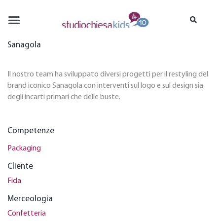
ABOUT US
PORTFOLIO
CASE HISTORY
COMPETENZE
CONTACT US
Sanagola
Il nostro team ha sviluppato diversi progetti per il restyling del
brand iconico Sanagola con interventi sul logo e sul design sia
degli incarti primari che delle buste.
Competenze
Packaging
Cliente
Fida
Merceologia
Confetteria