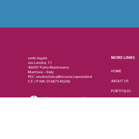
MORE LINKS
sede legale
via Londra, 11
46047 Porto Mantovano
HOME
Mantova – Italy
PEC: studiochiesa@sicurezzapostale.it
ABOUT US
C.F. / P. IVA: 01687340206
PORTFOLIO
CASE HISTORY
COMPETENZE
CONTACT US