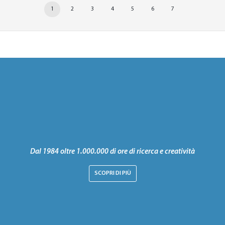
1
2
3
4
5
6
7
Dal 1984 oltre 1.000.000 di ore di ricerca e creatività
SCOPRI DI PIÙ